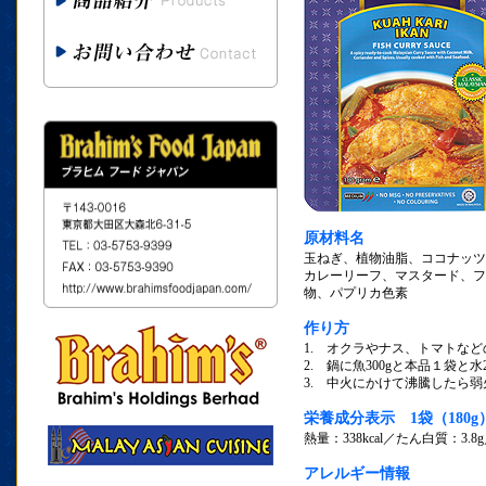
原材料名
玉ねぎ、植物油脂、ココナッ
カレーリーフ、マスタード、フ
物、パプリカ色素
作り方
1. オクラやナス、トマトなど
2. 鍋に魚300gと本品１袋と水
3. 中火にかけて沸騰したら
栄養成分表示 1袋（180
熱量：338kcal／たん白質：3.8
アレルギー情報