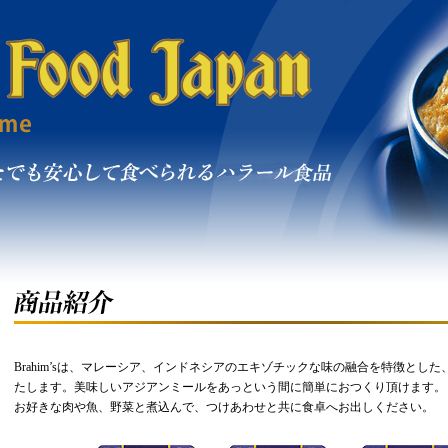
Brahim’sは、マレーシア、インドネシアのエキゾチックな味の融合を特徴とし
たします。美味しいアジアンミールをあっという間に簡単におつくり頂けます。
お好きな肉や魚、野菜と煮込んで、つけあわせと共に食卓へお出しください。