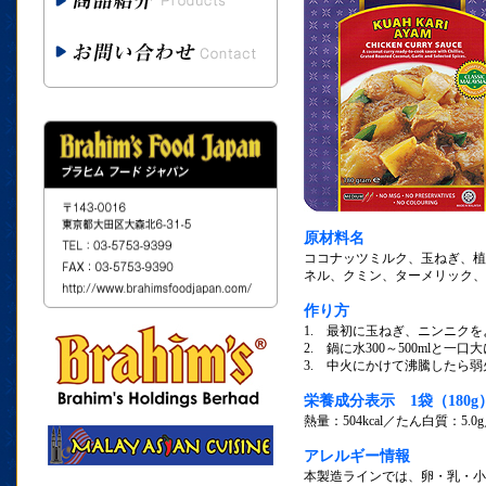
原材料名
ココナッツミルク、玉ねぎ、
ネル、クミン、ターメリック、
作り方
1. 最初に玉ねぎ、ニンニク
2. 鍋に水300～500mlと一
3. 中火にかけて沸騰したら
栄養成分表示 1袋（180
熱量：504kcal／たん白質：5.0
アレルギー情報
本製造ラインでは、卵・乳・小