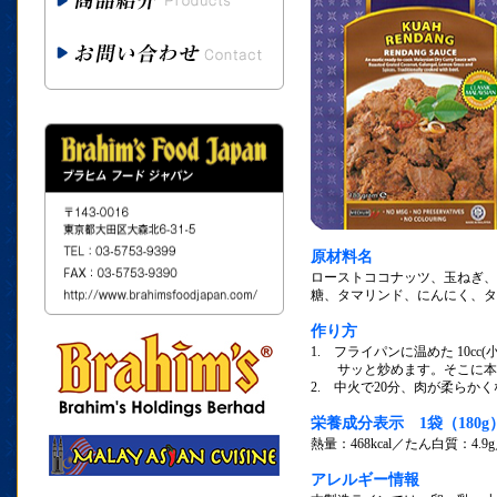
原材料名
ローストココナッツ、玉ねぎ、
糖、タマリンド、にんにく、タ
作り方
1. フライパンに温めた 10cc
サッと炒めます。そこに本品1
2. 中火で20分、肉が柔らか
栄養成分表示 1袋（180
熱量：468kcal／たん白質：4.9
アレルギー情報