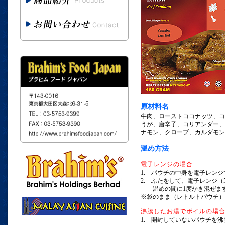
原材料名
牛肉、ローストココナッツ、
うが、唐辛子、コリアンダー
ナモン、クローブ、カルダモン
温め方法
電子レンジの場合
1. パウチの中身を電子レン
2. ふたをして、電子レンジ（
温めの間に1度かき混ぜま
※袋のまま（レトルトパウチ）
沸騰したお湯でボイルの場
1. 開封していないパウチを