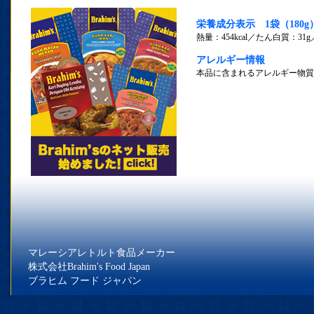
栄養成分表示 1袋（180
熱量：454kcal／たん白質：31g
アレルギー情報
本品に含まれるアレルギー物質
マレーシアレトルト食品メーカー
株式会社Brahim's Food Japan
ブラヒム フード ジャパン